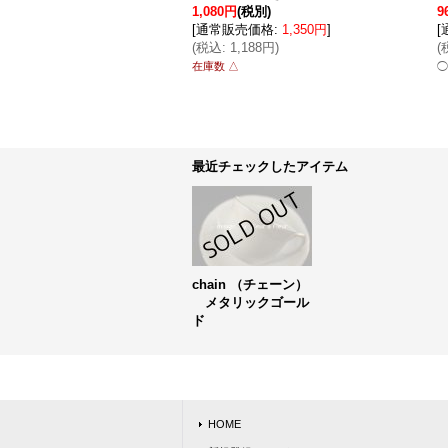
1,080円
(税別)
9
[
通常販売価格
:
1,350円
]
[
(
税込
:
1,188円
)
(
在庫数 △
◯
最近チェックしたアイテム
chain （チェーン）
メタリックゴール
ド
HOME