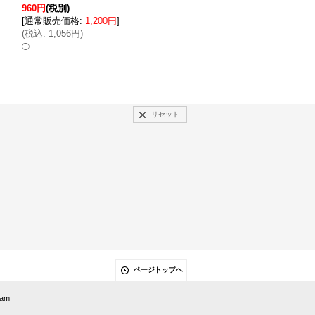
960円
(税別)
960円
(税別)
[
通常販売価格
:
1,200円
]
[
通常販売価格
:
1,200円
]
(
税込
:
1,056円
)
(
税込
:
1,056円
)
◯
在庫数 ×
リセット
ページトップへ
ram