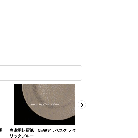
明
白磁用転写紙 NEWアラベスク メタ
chain （チェーン） メタ
リックブルー
バー