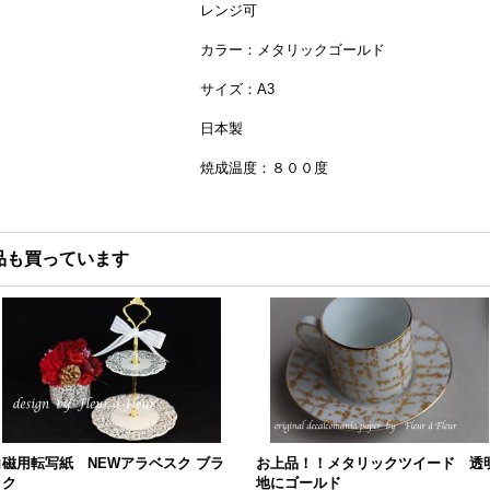
レンジ可
カラー：メタリックゴールド
サイズ：A3
日本製
焼成温度：８００度
品も買っています
白磁用転写紙 NEWアラベスク ブラ
お上品！！メタリックツイード 透
ック
地にゴールド