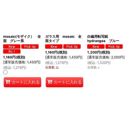
mosaic(モザイク） 全
ガラス用 mosaic 全
白磁用転写紙
面 グレー系
面タイプ
hydrangea ブルー
1,160
円
(税別)
1,200
円
(税別)
[
通常販売価格
:
1,450
円
]
[
通常販売価格
:
2,000
円
]
1,160
円
(税別)
[
通常販売価格
:
1,450
円
]
(
税込
:
1,276
円
)
(
税込
:
1,320
円
)
在庫数 △
在庫数 ×
(
税込
:
1,276
円
)
◯
カートに入れる
カートに入れる