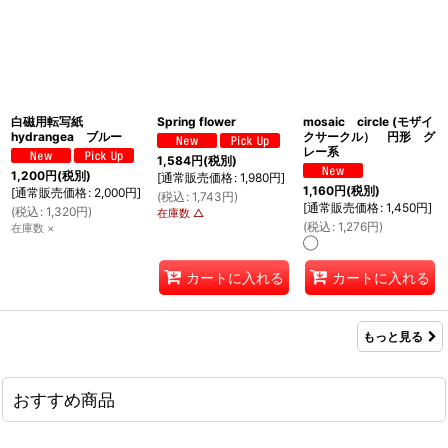
白磁用転写紙
Spring flower
mosaic circle (モザイ
hydrangea ブルー
クサークル） 円形 グ
レー系
1,584
円
(税別)
1,200
円
(税別)
[
通常販売価格
:
1,980
円
]
1,160
円
(税別)
[
通常販売価格
:
2,000
円
]
(
税込
:
1,743
円
)
[
通常販売価格
:
1,450
円
]
(
税込
:
1,320
円
)
在庫数 △
(
税込
:
1,276
円
)
在庫数 ×
◯
カートに入れる
カートに入れる
もっと見る
おすすめ商品