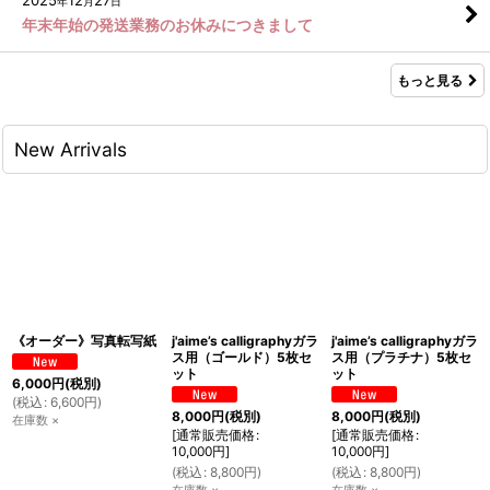
年
月
日
年末年始の発送業務のお休みにつきまして
もっと見る
New Arrivals
《オーダー》写真転写紙
j'aime’s calligraphyガラ
j'aime’s calligraphyガラ
ス用（ゴールド）5枚セ
ス用（プラチナ）5枚セ
ット
ット
6,000
円
(税別)
(
税込
:
6,600
円
)
8,000
円
(税別)
8,000
円
(税別)
在庫数 ×
[
通常販売価格
:
[
通常販売価格
:
10,000
円
]
10,000
円
]
(
税込
:
8,800
円
)
(
税込
:
8,800
円
)
在庫数 ×
在庫数 ×