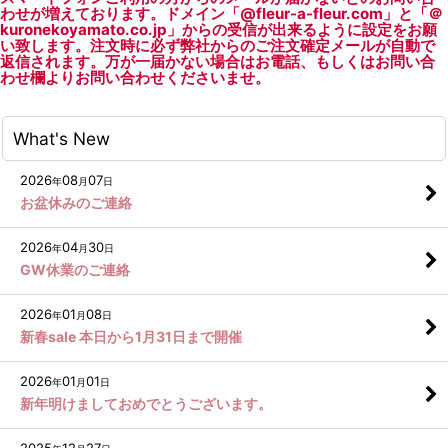
わせが増えております。ドメイン「@fleur-a-fleur.com」と「＠
kuronekoyamato.co.jp」からの受信が出来るように設定をお願
い致します。注文時に必ず弊社からのご注文確定メールが自動で
返信されます。万が一届かない場合はお電話、もしくはお問い合
わせ欄よりお問い合わせくださいませ。
What's New
2026
08
07
年
月
日
お盆休みのご連絡
2026
04
30
年
月
日
GW休業のご連絡
2026
01
08
年
月
日
新春sale 本日から1月31日まで開催
2026
01
01
年
月
日
新年明けましておめでとうございます。
2025
12
27