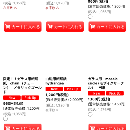
960
円
(税別)
(
税込
:
1,056
円
)
(
税込
:
1,320
円
)
[
通常販売価格
:
1,200
円
]
在庫数 △
在庫数 △
(
税込
:
1,056
円
)
◯
カートに入れる
カートに入れる
カートに入れる
限定！！ガラス用転写
白磁用転写紙
ガラス用 mosaic
紙 chain （チェー
hydrangea
circle (モザイクサーク
ン） メタリックゴール
ル） 円形
ド
1,200
円
(税別)
1,160
円
(税別)
[
通常販売価格
:
2,000
円
]
960
円
(税別)
[
通常販売価格
:
1,450
円
]
(
税込
:
1,320
円
)
[
通常販売価格
:
1,200
円
]
(
税込
:
1,276
円
)
在庫数 ×
(
税込
:
1,056
円
)
◯
◯
カートに入れる
カートに入れる