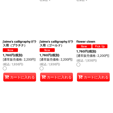
j'aime’s calligraphyガラ
j'aime’s calligraphyガラ
flower clown
ス用（プラチナ）
ス用（ゴールド）
1,760
円
(税別)
1,760
円
(税別)
1,760
円
(税別)
[
通常販売価格
:
2,200
円
]
[
通常販売価格
:
2,200
円
]
[
通常販売価格
:
2,200
円
]
(
税込
:
1,936
円
)
(
税込
:
1,936
円
)
(
税込
:
1,936
円
)
◯
◯
◯
カートに入れる
カートに入れる
カートに入れる