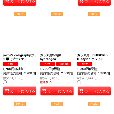
カートに入れる
カートに入れる
No.7
No.8
No.9
j'aime’s calligraphyガラ
ガラス用転写紙
ガラス用 CHIDORI〜
ス用（プラチナ）
hydrangea
D-style〜ホワイト
1,760
円
(税別)
1,200
円
(税別)
1,040
円
(税別)
[
通常販売価格
:
2,200
円
]
[
通常販売価格
:
2,000
円
]
[
通常販売価格
:
1,300
円
]
(
税込
:
1,936
円
)
(
税込
:
1,320
円
)
(
税込
:
1,144
円
)
◯
在庫数 △
◯
カートに入れる
カートに入れる
カートに入れる
No.10
No.11
No.12