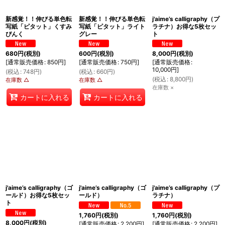
新感覚！！伸びる単色転
新感覚！！伸びる単色転
j'aime’s calligraphy（プ
写紙「ピタット」くすみ
写紙「ピタット」ライト
ラチナ）お得な5枚セッ
ぴんく
グレー
ト
680
円
(税別)
600
円
(税別)
8,000
円
(税別)
[
通常販売価格
:
850
円
]
[
通常販売価格
:
750
円
]
[
通常販売価格
:
10,000
円
]
(
税込
:
748
円
)
(
税込
:
660
円
)
(
税込
:
8,800
円
)
在庫数 △
在庫数 △
在庫数 ×
カートに入れる
カートに入れる
j'aime’s calligraphy（ゴ
j'aime’s calligraphy（ゴ
j'aime’s calligraphy（プ
ールド）お得な5枚セッ
ールド）
ラチナ）
ト
1,760
円
(税別)
1,760
円
(税別)
8,000
円
(税別)
[
通常販売価格
:
2,200
円
]
[
通常販売価格
:
2,200
円
]