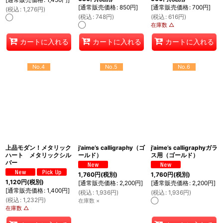
[
通常販売価格
:
850
円
]
[
通常販売価格
:
700
円
]
(
税込
:
1,276
円
)
(
税込
:
748
円
)
(
税込
:
616
円
)
◯
◯
在庫数 △
カートに入れる
カートに入れる
カートに入れる
No.4
No.5
No.6
上品モダン！メタリック
j'aime’s calligraphy（ゴ
j'aime’s calligraphyガラ
ハート メタリックシル
ールド）
ス用（ゴールド）
バー
1,760
円
(税別)
1,760
円
(税別)
1,120
円
(税別)
[
通常販売価格
:
2,200
円
]
[
通常販売価格
:
2,200
円
]
[
通常販売価格
:
1,400
円
]
(
税込
:
1,936
円
)
(
税込
:
1,936
円
)
(
税込
:
1,232
円
)
在庫数 ×
◯
在庫数 △