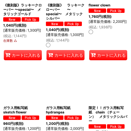
《復刻版》ラッキークロ
《復刻版》 ラッキーク
flower clown
ーバー 〜special〜 メ
ローバー 〜
タリックゴールド
special〜 メタリック
1,760
円
(税別)
シルバー
[
通常販売価格
:
2,200
円
]
1,040
円
(税別)
(
税込
:
1,936
円
)
1,040
円
(税別)
[
通常販売価格
:
1,300
円
]
◯
[
通常販売価格
:
1,300
円
]
(
税込
:
1,144
円
)
(
税込
:
1,144
円
)
在庫数 △
◯
カートに入れる
カートに入れる
カートに入れる
ガラス用転写紙
ガラス用転写紙
限定！！ガラス用転写
sketch flower
hydrangea
紙 chain （チェー
ン） メタリックシルバ
ー
960
円
(税別)
1,200
円
(税別)
[
通常販売価格
:
1,200
円
]
[
通常販売価格
:
2,000
円
]