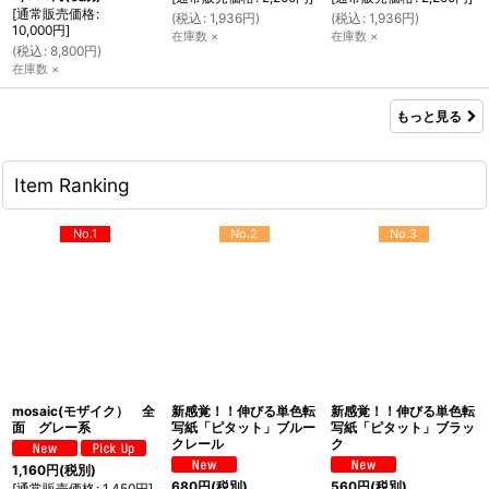
[
通常販売価格
:
(
税込
:
1,936
円
)
(
税込
:
1,936
円
)
10,000
円
]
在庫数 ×
在庫数 ×
(
税込
:
8,800
円
)
在庫数 ×
もっと見る
Item Ranking
No.1
No.2
No.3
mosaic(モザイク） 全
新感覚！！伸びる単色転
新感覚！！伸びる単色転
面 グレー系
写紙「ピタット」ブルー
写紙「ピタット」ブラッ
クレール
ク
1,160
円
(税別)
680
円
(税別)
560
円
(税別)
[
通常販売価格
:
1,450
円
]