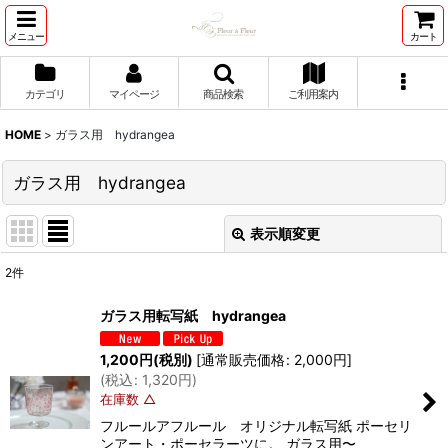
メニュー
カート
カテゴリ
マイページ
商品検索
ご利用案内
HOME
>
ガラス用 hydrangea
ガラス用 hydrangea
表示順変更
閉じる
2
件
表示数
:
ガラス用転写紙 hydrangea
並び順
:
1,200
円
(税別)
[
通常販売価格
:
2,000
円
]
(
税込
:
1,320
円
)
在庫数 △
絞り込む
フルールアフルール オリジナル転写紙 ポーセリ
ンアート・ポーセラーツに。 ガラス用〜