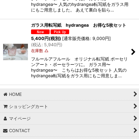
hydrangea〜 人気のhydrangea転写紙をガラス用
にもご用意しました。 あえて裏白を貼ら…
ガラス用転写紙 hydrangea お得な5枚セット
5,400
円
(税別)
[
通常販売価格
:
9,000
円
]
(
税込
:
5,940
円
)
在庫数 △
フルールアフルール オリジナル転写紙 ポーセリ
ンアート・ポーセラーツに。 ガラス用〜
hydrangea〜 こちらはお得な5枚セット 人気の
hydrangea転写紙をガラス用にもご用意しま…
HOME
ショッピングカート
マイページ
CONTACT