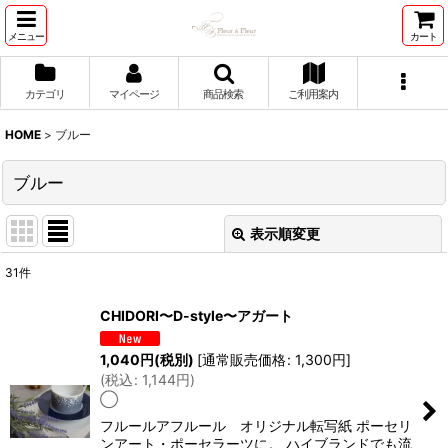
メニュー
カート
カテゴリ
マイページ
商品検索
ご利用案内
HOME
>
ブルー
ブルー
表示順変更
閉じる
31
件
表示数
:
CHIDORI〜D-style〜アガート
並び順
:
1,040
円
(税別)
[
通常販売価格
:
1,300
円
]
(
税込
:
1,144
円
)
◯
絞り込む
フルールアフルール オリジナル転写紙 ポーセリ
ンアート・ポーセラーツに。 ハイブランドでも流