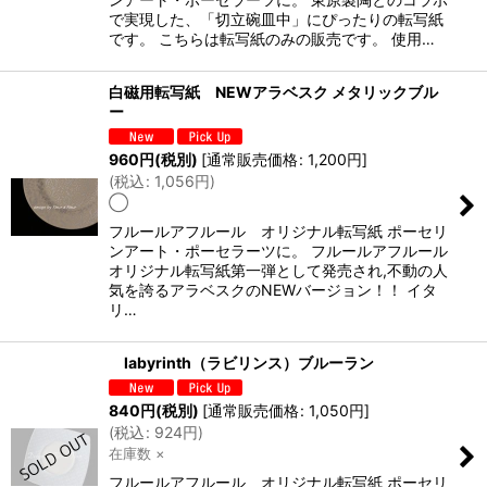
で実現した、「切立碗皿中」にぴったりの転写紙
です。 こちらは転写紙のみの販売です。 使用…
白磁用転写紙 NEWアラベスク メタリックブル
ー
960
円
(税別)
[
通常販売価格
:
1,200
円
]
(
税込
:
1,056
円
)
◯
フルールアフルール オリジナル転写紙 ポーセリ
ンアート・ポーセラーツに。 フルールアフルール
オリジナル転写紙第一弾として発売され,不動の人
気を誇るアラベスクのNEWバージョン！！ イタ
リ…
labyrinth（ラビリンス）ブルーラン
840
円
(税別)
[
通常販売価格
:
1,050
円
]
(
税込
:
924
円
)
在庫数 ×
フルールアフルール オリジナル転写紙 ポーセリ