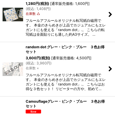
1,280
円
(税別)
[
通常販売価格
:
1,600
円
]
(
税込
:
1,408
円
)
在庫数 △
フルールアフルールオリジナル転写紙白磁用で
す。 本金のきらめきが上品でカジュアルにもエレ
ガントにも使える「random dot」.。 こちらの転
写紙は全面貼りにも適した約A3サイズ。 …
random dot グレー・ピンク・ブルー ３色お得
セット
3,600
円
(税別)
[
通常販売価格
:
4,500
円
]
(
税込
:
3,960
円
)
在庫数 ×
フルールアフルールオリジナル転写紙白磁用で
す。 本金のきらめきが上品でカジュアルにもエレ
ガントにも使える「random dot」.。 こちらはお
得な３色セット！ リピーターの方や、初めて…
Camouflageグレー・ピンク・ブルー ３色お得
セット