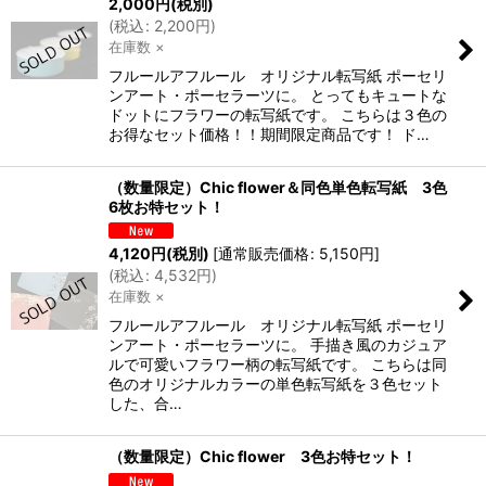
2,000
円
(税別)
(
税込
:
2,200
円
)
在庫数 ×
フルールアフルール オリジナル転写紙 ポーセリ
ンアート・ポーセラーツに。 とってもキュートな
ドットにフラワーの転写紙です。 こちらは３色の
お得なセット価格！！期間限定商品です！ ド…
（数量限定）Chic flower＆同色単色転写紙 3色
6枚お特セット！
4,120
円
(税別)
[
通常販売価格
:
5,150
円
]
(
税込
:
4,532
円
)
在庫数 ×
フルールアフルール オリジナル転写紙 ポーセリ
ンアート・ポーセラーツに。 手描き風のカジュア
ルで可愛いフラワー柄の転写紙です。 こちらは同
色のオリジナルカラーの単色転写紙を３色セット
した、合…
（数量限定）Chic flower 3色お特セット！