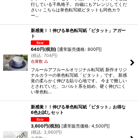
行している千鳥格子。 白磁にもアレンジしてくだ
さい♪ こちらは単色転写紙ピタットも同色カラ
ー…
新感覚！！伸びる単色転写紙「ピタット」アガー
ト
640
円
(税別)
[
通常販売価格
:
800
円
]
(
税込
:
704
円
)
在庫数 △
フルールアフルールオリジナル転写紙 新作オリジ
ナルカラーの単色転写紙「ピタット」です。 新感
覚の柔らかく伸びる貼り心地です。 今まで難しい
とされていた、コバルト系を始め、硬く伸びにく
い単色転…
新感覚！！伸びる単色転写紙「ピタット」お得な
6色お試しセット
3,600
円
(税別)
[
通常販売価格
:
4,500
円
]
(
税込
:
3,960
円
)