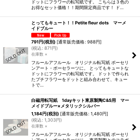
ドットにフラワーの転写紙です。 こちらは３色の
お得なセット価格！！期間限定商品です！ ド…
とってもキュート！！Petite fleur dots マーメ
イドブルー
791
円
(税別)
[
通常販売価格
:
988
円
]
(
税込
:
871
円
)
在庫数 ×
フルールアフルール オリジナル転写紙 ポーセリ
ンアート・ポーセラーツに。 とってもキュートな
ドットにフラワーの転写紙です。 ドットで作られ
たプチフラワーをドットと組み合わせて、キュー
トで…
白磁用転写紙 1dayキット東原製陶C&S用 マー
メイドブルー×メタリックシルバー
1,184
円
(税別)
[
通常販売価格
:
1,480
円
]
(
税込
:
1,303
円
)
在庫数 ×
フルールアフルール オリジナル転写紙 ポーセリ
ンアート・ポーセラーツに。 東原製陶とのコラボ