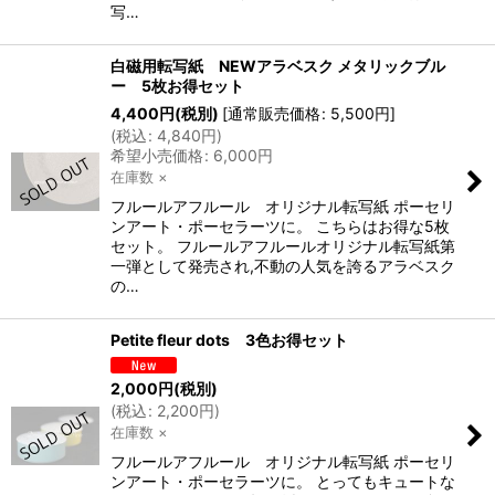
写…
白磁用転写紙 NEWアラベスク メタリックブル
ー 5枚お得セット
4,400
円
(税別)
[
通常販売価格
:
5,500
円
]
(
税込
:
4,840
円
)
希望小売価格
:
6,000
円
在庫数 ×
フルールアフルール オリジナル転写紙 ポーセリ
ンアート・ポーセラーツに。 こちらはお得な5枚
セット。 フルールアフルールオリジナル転写紙第
一弾として発売され,不動の人気を誇るアラベスク
の…
Petite fleur dots 3色お得セット
2,000
円
(税別)
(
税込
:
2,200
円
)
在庫数 ×
フルールアフルール オリジナル転写紙 ポーセリ
ンアート・ポーセラーツに。 とってもキュートな