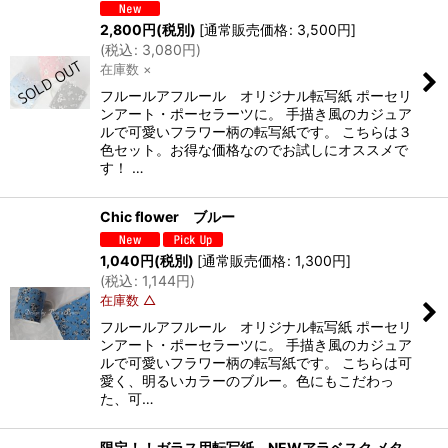
2,800
円
(税別)
[
通常販売価格
:
3,500
円
]
(
税込
:
3,080
円
)
在庫数 ×
フルールアフルール オリジナル転写紙 ポーセリ
ンアート・ポーセラーツに。 手描き風のカジュア
ルで可愛いフラワー柄の転写紙です。 こちらは３
色セット。お得な価格なのでお試しにオススメで
す！ …
Chic flower ブルー
1,040
円
(税別)
[
通常販売価格
:
1,300
円
]
(
税込
:
1,144
円
)
在庫数 △
フルールアフルール オリジナル転写紙 ポーセリ
ンアート・ポーセラーツに。 手描き風のカジュア
ルで可愛いフラワー柄の転写紙です。 こちらは可
愛く、明るいカラーのブルー。色にもこだわっ
た、可…
限定！！ガラス用転写紙 NEWアラベスク メタ