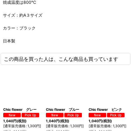
焼成温度は800℃
サイズ：約A３サイズ
カラー：ブラック
日本製
この商品を買った人は、こんな商品も買っています
Chic flower グレー
Chic flower ブルー
Chic flower ピンク
1,040
円
(税別)
1,040
円
(税別)
1,040
円
(税別)
[
通常販売価格
:
1,300
円
]
[
通常販売価格
:
1,300
円
]
[
通常販売価格
:
1,300
円
]