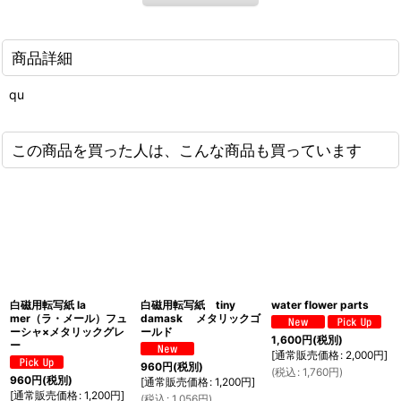
商品詳細
qu
この商品を買った人は、こんな商品も買っています
白磁用転写紙 la
白磁用転写紙 tiny
water flower parts
mer（ラ・メール）フュ
damask メタリックゴ
ーシャ×メタリックグレ
ールド
1,600
円
(税別)
ー
[
通常販売価格
:
2,000
円
]
960
円
(税別)
(
税込
:
1,760
円
)
960
円
(税別)
[
通常販売価格
:
1,200
円
]
[
通常販売価格
:
1,200
円
]
(
税込
:
1,056
円
)