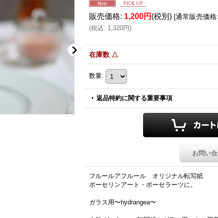
販売価格
:
1,200円
(税別)
[
通常販売価格
(
税込
:
1,320円
)
在庫数 △
数量
:
返品特約に関する重要事項
お問い合
フルールアフルール オリジナル転写紙
ポーセリンアート・ポーセラーツに。
ガラス用〜hydrangea〜