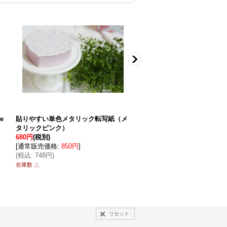
e
貼りやすい単色メタリック転写紙（メ
《復刻版》 ラッキークロ
タリックピンク）
〜special〜 メタリック
680円
(税別)
1,040円
(税別)
[
通常販売価格
:
850円
]
[
通常販売価格
:
1,300円
]
(
税込
:
748円
)
(
税込
:
1,144円
)
在庫数 △
◯
リセット