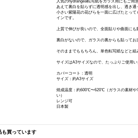
人気のhydrangea転写紙をガラス用にもご
あえて裏白を貼らずに透明感を出し、透き通
小さい紫陽花の花びらを一面に広げたとって
インです。
上質で伸びが良いので、全面貼りや曲面にも
裏白がないので、ガラスの裏からも貼ってお
そのままでももちろん、単色転写紙などと組
サイズはA3サイズなので、たっぷりご使用
カバーコート：透明
サイズ：約A3サイズ
焼成温度：約600℃〜620℃（ガラスの素
い）
レンジ可
日本製
品も買っています