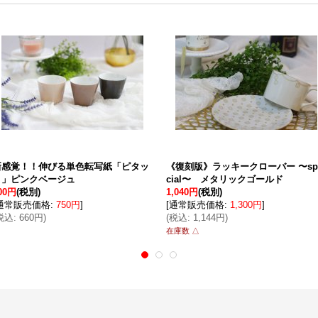
新感覚！！伸びる単色転写紙「ピタッ
《復刻版》ラッキークローバー 〜sp
ト」ピンクベージュ
cial〜 メタリックゴールド
00円
(税別)
1,040円
(税別)
通常販売価格
:
750円
]
[
通常販売価格
:
1,300円
]
税込
:
660円
)
(
税込
:
1,144円
)
在庫数 △