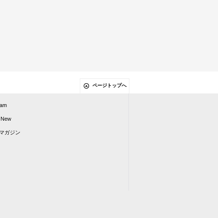
ページトップへ
ram
 New
マガジン