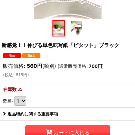
新感覚！！伸びる単色転写紙「ピタット」ブラック
販売価格
:
560
円
(税別)
[
通常販売価格
:
700
円
]
(
税込
:
616
円
)
在庫数 △
数量
:
返品特約に関する重要事項
カートに入れる