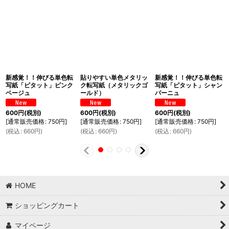
新感覚！！伸びる単色転
貼りやすい単色メタリッ
新感覚！！伸びる単色転
写紙「ピタット」ピンク
ク転写紙（メタリックゴ
写紙「ピタット」シャン
ベージュ
ールド）
パーニュ
600
円
(税別)
600
円
(税別)
600
円
(税別)
[
通常販売価格
:
750
円
]
[
通常販売価格
:
750
円
]
[
通常販売価格
:
750
円
]
(
税込
:
660
円
)
(
税込
:
660
円
)
(
税込
:
660
円
)
HOME
ショッピングカート
マイページ