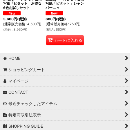
写紙「ピタット」お得な
写紙「ピタット」シャン
6色お試しセット
パーニュ
3,600
円
(税別)
600
円
(税別)
[
通常販売価格
:
4,500
円
]
[
通常販売価格
:
750
円
]
(
税込
:
3,960
円
)
(
税込
:
660
円
)
カートに入れる
HOME
ショッピングカート
マイページ
CONTACT
最近チェックしたアイテム
特定商取引法表示
SHOPPING GUIDE