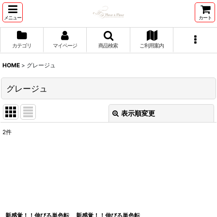
メニュー
カート
カテゴリ
マイページ
商品検索
ご利用案内
HOME
>
グレージュ
グレージュ
表示順変更
閉じる
2
件
表示数
:
並び順
:
絞り込む
新感覚！！伸びる単色転
新感覚！！伸びる単色転