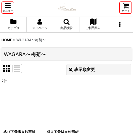
メニュー
カート
カテゴリ
マイページ
商品検索
ご利用案内
HOME
>
WAGARA〜梅菊〜
WAGARA〜梅菊〜
表示順変更
閉じる
2
件
表示数
:
並び順
:
絞り込む
盛り下骨描き転写紙
盛り下骨描き転写紙