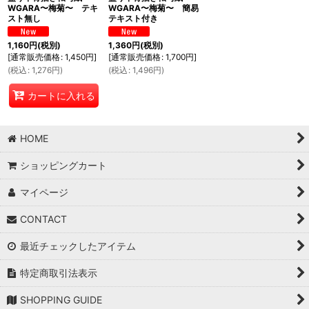
WGARA〜梅菊〜 テキ
WGARA〜梅菊〜 簡易
スト無し
テキスト付き
1,160
円
(税別)
1,360
円
(税別)
[
通常販売価格
:
1,450
円
]
[
通常販売価格
:
1,700
円
]
(
税込
:
1,276
円
)
(
税込
:
1,496
円
)
カートに入れる
HOME
ショッピングカート
マイページ
CONTACT
最近チェックしたアイテム
特定商取引法表示
SHOPPING GUIDE