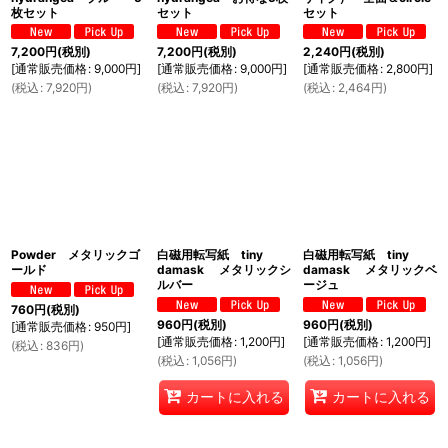
枚セット
セット
セット
7,200
円
(税別)
7,200
円
(税別)
2,240
円
(税別)
[
通常販売価格
:
9,000
円
]
[
通常販売価格
:
9,000
円
]
[
通常販売価格
:
2,800
円
]
(
税込
:
7,920
円
)
(
税込
:
7,920
円
)
(
税込
:
2,464
円
)
Powder メタリックゴ
白磁用転写紙 tiny
白磁用転写紙 tiny
ールド
damask メタリックシ
damask メタリックベ
ルバー
ージュ
760
円
(税別)
960
円
(税別)
960
円
(税別)
[
通常販売価格
:
950
円
]
[
通常販売価格
:
1,200
円
]
[
通常販売価格
:
1,200
円
]
(
税込
:
836
円
)
(
税込
:
1,056
円
)
(
税込
:
1,056
円
)
カートに入れる
カートに入れる