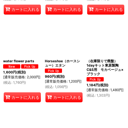
カートに入れる
カートに入れる
カートに入れる
water flower parts
Horseshoe（ホースシ
（在庫限りで廃盤）
ュー）エタン
1dayキット東原製陶
C&S用 モカベージュ×
1,600
円
(税別)
ブラック
960
円
(税別)
[
通常販売価格
:
2,000
円
]
[
通常販売価格
:
1,200
円
]
(
税込
:
1,760
円
)
1,184
円
(税別)
(
税込
:
1,056
円
)
[
通常販売価格
:
1,480
円
]
(
税込
:
1,303
円
)
カートに入れる
カートに入れる