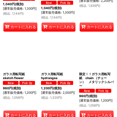
[
通常販売価格
:
2,200
円
]
1,040
円
(税別)
(
税込
:
1,936
円
)
1,040
円
(税別)
[
通常販売価格
:
1,300
円
]
[
通常販売価格
:
1,300
円
]
(
税込
:
1,144
円
)
(
税込
:
1,144
円
)
カートに入れる
カートに入れる
カートに入れる
ガラス用転写紙
ガラス用転写紙
限定！！ガラス用転写
sketch flower
hydrangea
紙 chain （チェー
ン） メタリックシルバ
ー
960
円
(税別)
1,200
円
(税別)
[
通常販売価格
:
1,200
円
]
[
通常販売価格
:
2,000
円
]
960
円
(税別)
(
税込
:
1,056
円
)
(
税込
:
1,320
円
)
[
通常販売価格
:
1,200
円
]
(
税込
:
1,056
円
)
カートに入れる
カートに入れる
カートに入れる