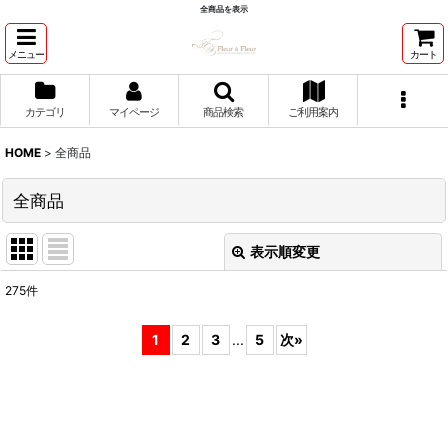
全商品を表示
メニュー
カート
カテゴリ
マイページ
商品検索
ご利用案内
HOME
>
全商品
全商品
表示順変更
閉じる
275
件
表示数
:
1
2
3
...
5
次
»
並び順
:
絞り込む