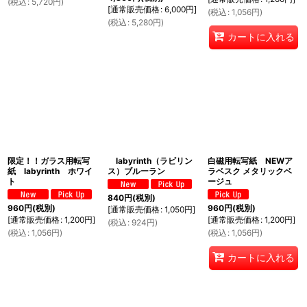
(
税込
:
5,720
円
)
[
通常販売価格
:
6,000
円
]
(
税込
:
1,056
円
)
(
税込
:
5,280
円
)
カートに入れる
限定！！ガラス用転写
labyrinth（ラビリン
白磁用転写紙 NEWア
紙 labyrinth ホワイ
ス）ブルーラン
ラベスク メタリックベ
ト
ージュ
840
円
(税別)
960
円
(税別)
960
円
(税別)
[
通常販売価格
:
1,050
円
]
[
通常販売価格
:
1,200
円
]
[
通常販売価格
:
1,200
円
]
(
税込
:
924
円
)
(
税込
:
1,056
円
)
(
税込
:
1,056
円
)
カートに入れる