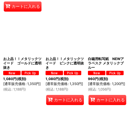
カートに入れる
お上品！！メタリックツ
お上品！！メタリックツ
白磁用転写紙 NEWア
イード ゴールドに透明
イード ピンクに透明抜
ラベスク メタリックブ
抜き
き
ルー
1,080
円
(税別)
1,080
円
(税別)
960
円
(税別)
[
通常販売価格
:
1,350
円
]
[
通常販売価格
:
1,350
円
]
[
通常販売価格
:
1,200
円
]
(
税込
:
1,188
円
)
(
税込
:
1,188
円
)
(
税込
:
1,056
円
)
カートに入れる
カートに入れる