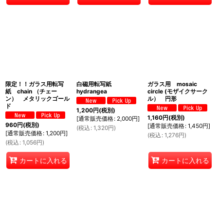
限定！！ガラス用転写
白磁用転写紙
ガラス用 mosaic
紙 chain （チェー
hydrangea
circle (モザイクサーク
ン） メタリックゴール
ル） 円形
ド
1,200
円
(税別)
1,160
円
(税別)
[
通常販売価格
:
2,000
円
]
960
円
(税別)
[
通常販売価格
:
1,450
円
]
(
税込
:
1,320
円
)
[
通常販売価格
:
1,200
円
]
(
税込
:
1,276
円
)
(
税込
:
1,056
円
)
カートに入れる
カートに入れる