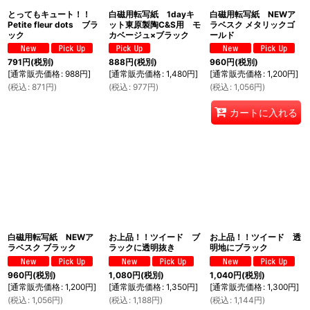
とってもキュート！！
白磁用転写紙 1dayキ
白磁用転写紙 NEWア
Petite fleur dots ブラ
ット東原製陶C&S用 モ
ラベスク メタリックゴ
ック
カベージュ×ブラック
ールド
791
円
(税別)
888
円
(税別)
960
円
(税別)
[
通常販売価格
:
988
円
]
[
通常販売価格
:
1,480
円
]
[
通常販売価格
:
1,200
円
]
(
税込
:
871
円
)
(
税込
:
977
円
)
(
税込
:
1,056
円
)
カートに入れる
白磁用転写紙 NEWア
お上品！！ツイード ブ
お上品！！ツイード 透
ラベスク ブラック
ラックに透明抜き
明地にブラック
960
円
(税別)
1,080
円
(税別)
1,040
円
(税別)
[
通常販売価格
:
1,200
円
]
[
通常販売価格
:
1,350
円
]
[
通常販売価格
:
1,300
円
]
(
税込
:
1,056
円
)
(
税込
:
1,188
円
)
(
税込
:
1,144
円
)