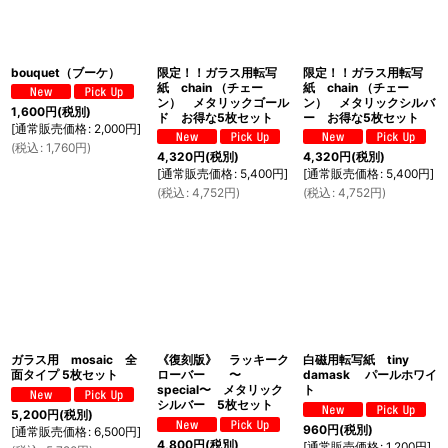
bouquet（ブーケ）
限定！！ガラス用転写
限定！！ガラス用転写
紙 chain （チェー
紙 chain （チェー
ン） メタリックゴール
ン） メタリックシルバ
1,600
円
(税別)
ド お得な5枚セット
ー お得な5枚セット
[
通常販売価格
:
2,000
円
]
(
税込
:
1,760
円
)
4,320
円
(税別)
4,320
円
(税別)
[
通常販売価格
:
5,400
円
]
[
通常販売価格
:
5,400
円
]
(
税込
:
4,752
円
)
(
税込
:
4,752
円
)
ガラス用 mosaic 全
《復刻版》 ラッキーク
白磁用転写紙 tiny
面タイプ 5枚セット
ローバー 〜
damask パールホワイ
special〜 メタリック
ト
シルバー 5枚セット
5,200
円
(税別)
960
円
(税別)
[
通常販売価格
:
6,500
円
]
4,800
円
(税別)
[
通常販売価格
:
1,200
円
]