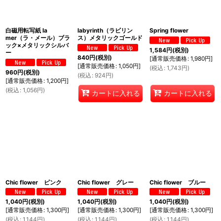
白磁用転写紙 la
labyrinth（ラビリン
Spring flower
mer（ラ・メール）ブラ
ス）メタリックゴールド
ック×メタリックシルバ
1,584
円
(税別)
ー
840
円
(税別)
[
通常販売価格
:
1,980
円
]
[
通常販売価格
:
1,050
円
]
(
税込
:
1,743
円
)
960
円
(税別)
(
税込
:
924
円
)
[
通常販売価格
:
1,200
円
]
(
税込
:
1,056
円
)
カートに入れる
カートに入れる
Chic flower ピンク
Chic flower グレー
Chic flower ブルー
1,040
円
(税別)
1,040
円
(税別)
1,040
円
(税別)
[
通常販売価格
:
1,300
円
]
[
通常販売価格
:
1,300
円
]
[
通常販売価格
:
1,300
円
]
(
税込
:
1,144
円
)
(
税込
:
1,144
円
)
(
税込
:
1,144
円
)