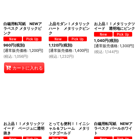
白磁用転写紙 NEWア
上品モダン！メタリック
お上品！！メタリックツ
ラベスク メタリックピ
ハート メタリックピン
イード 透明地にピンク
ンク
ク
1,040
円
(税別)
960
円
(税別)
1,120
円
(税別)
[
通常販売価格
:
1,300
円
]
[
通常販売価格
:
1,200
円
]
[
通常販売価格
:
1,400
円
]
(
税込
:
1,144
円
)
(
税込
:
1,056
円
)
(
税込
:
1,232
円
)
カートに入れる
お上品！！メタリックツ
とっても便利！！イニシ
白磁用転写紙 NEWア
イード ベージュに透明
ャル＆フレーム メタリ
ラベスク パールホワイ
抜き
ックゴールド
ト