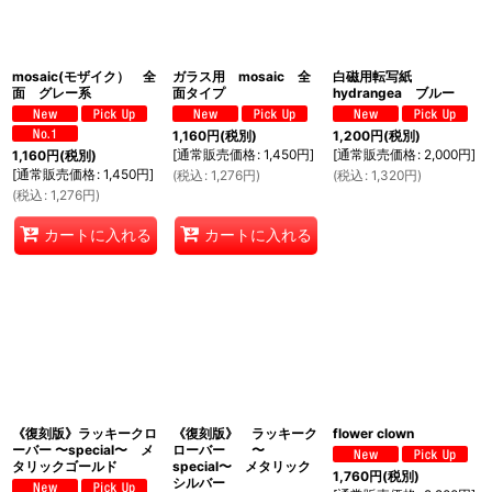
mosaic(モザイク） 全
ガラス用 mosaic 全
白磁用転写紙
面 グレー系
面タイプ
hydrangea ブルー
1,160
円
(税別)
1,200
円
(税別)
[
通常販売価格
:
1,450
円
]
[
通常販売価格
:
2,000
円
]
1,160
円
(税別)
[
通常販売価格
:
1,450
円
]
(
税込
:
1,276
円
)
(
税込
:
1,320
円
)
(
税込
:
1,276
円
)
カートに入れる
カートに入れる
《復刻版》ラッキークロ
《復刻版》 ラッキーク
flower clown
ーバー 〜special〜 メ
ローバー 〜
タリックゴールド
special〜 メタリック
1,760
円
(税別)
シルバー