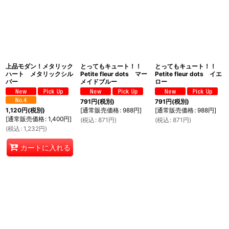
上品モダン！メタリック
とってもキュート！！
とってもキュート！！
ハート メタリックシル
Petite fleur dots マー
Petite fleur dots イエ
バー
メイドブルー
ロー
791
円
(税別)
791
円
(税別)
[
通常販売価格
:
988
円
]
[
通常販売価格
:
988
円
]
1,120
円
(税別)
[
通常販売価格
:
1,400
円
]
(
税込
:
871
円
)
(
税込
:
871
円
)
(
税込
:
1,232
円
)
カートに入れる