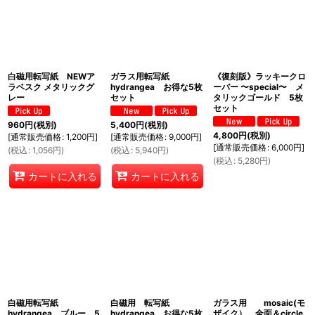
白磁用転写紙 NEWア
ガラス用転写紙
《復刻版》ラッキークロ
ラベスク メタリックグ
hydrangea お得な5枚
ーバー 〜special〜 メ
レー
セット
タリックゴールド 5枚
セット
960
円
(税別)
5,400
円
(税別)
4,800
円
(税別)
[
通常販売価格
:
1,200
円
]
[
通常販売価格
:
9,000
円
]
[
通常販売価格
:
6,000
円
]
(
税込
:
1,056
円
)
(
税込
:
5,940
円
)
(
税込
:
5,280
円
)
カートに入れる
カートに入れる
白磁用転写紙
白磁用 転写紙
ガラス用 mosaic(モ
hydrangea ブルー 5
hydrangea お得な5枚
ザイク） 全面＆circle