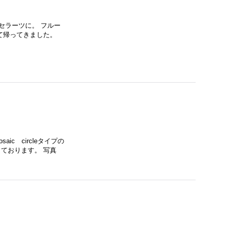
セラーツに。 フルー
て帰ってきました。
ic circleタイプの
しております。 写真