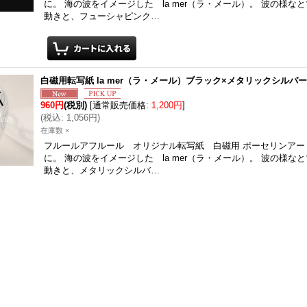
に。 海の波をイメージした la mer（ラ・メール）。 波の様な
動きと、フューシャピンク…
白磁用転写紙 la mer（ラ・メール）ブラック×メタリックシルバ
960円
(税別)
[
通常販売価格
:
1,200円
]
(
税込
:
1,056円
)
在庫数 ×
フルールアフルール オリジナル転写紙 白磁用 ポーセリンアー
に。 海の波をイメージした la mer（ラ・メール）。 波の様な
動きと、メタリックシルバ…