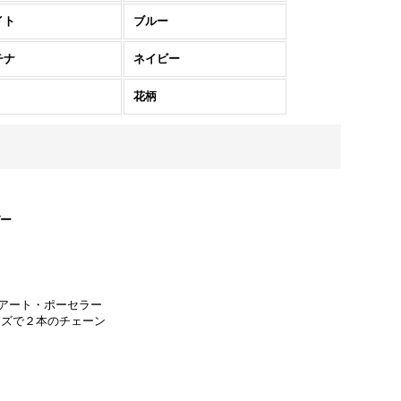
イト
ブルー
チナ
ネイビー
花柄
バー
アート・ポーセラー
イズで２本のチェーン