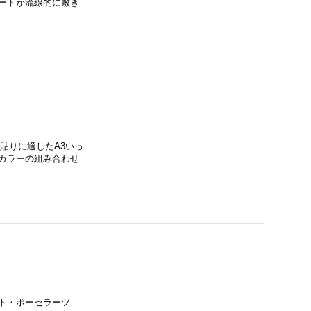
ートが流線的に敷き
面貼りに適したA3いっ
カラーの組み合わせ
ー
ト・ポーセラーツ