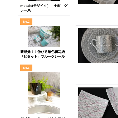
mosaic(モザイク） 全面 グ
レー系
No.2
新感覚！！伸びる単色転写紙
「ピタット」ブルークレール
No.3