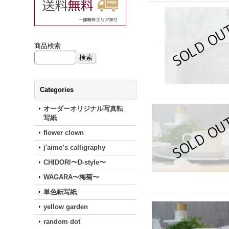
商品検索
Categories
オーダーオリジナル写真転
写紙
flower clown
j'aime’s calligraphy
CHIDORI〜D-style〜
WAGARA〜梅菊〜
単色転写紙
yellow garden
random dot