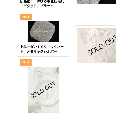
新感覚！！伸びる単色転写紙
「ピタット」ブラック
No.4
上品モダン！メタリックハー
ト メタリックシルバー
No.5