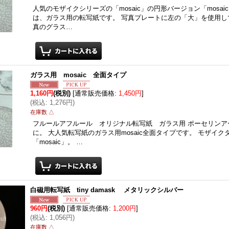
人気のモザイクシリーズの「mosaic」の円形バージョン「mosaic c
は、ガラス用の転写紙です。 写真プレートに左の「大」を使用し
真のグラス…
ガラス用 mosaic 全面タイプ
1,160円
(税別)
[
通常販売価格
:
1,450円
]
(
税込
:
1,276円
)
在庫数 △
フルールアフルール オリジナル転写紙 ガラス用 ポーセリンア
に。 大人気転写紙のガラス用mosaic全面タイプです。 モザイ
「mosaic」。 …
白磁用転写紙 tiny damask メタリックシルバー
960円
(税別)
[
通常販売価格
:
1,200円
]
(
税込
:
1,056円
)
在庫数 △