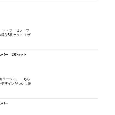
ート・ポーセラーツ
お得な5枚セット モザ
ルバー 5枚セット
セラーツに。 こちら
たデザインがついに復
ルバー