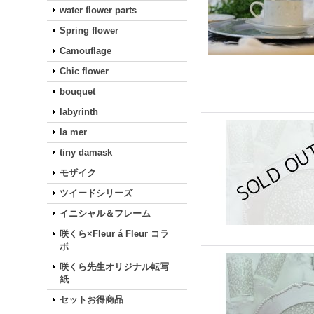
water flower parts
Spring flower
Camouflage
Chic flower
bouquet
labyrinth
la mer
tiny damask
モザイク
ツイードシリーズ
イニシャル＆フレーム
咲くら×Fleur á Fleur コラ
ボ
咲くら先生オリジナル転写
紙
セットお得商品