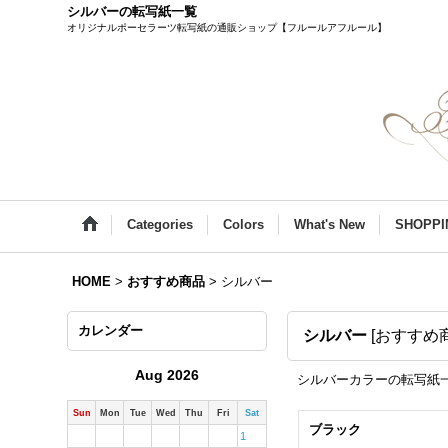
シルバーの転写紙一覧
オリジナルポーセラーツ転写紙の通販ショップ【フルールアフルール】
Categories
Colors
What's New
SHOPPI
HOME
>
おすすめ商品
>
シルバー
カレンダー
シルバー
[
おすすめ
Aug 2026
シルバーカラーの転写紙
Sun
Mon
Tue
Wed
Thu
Fri
Sat
ブラック
1