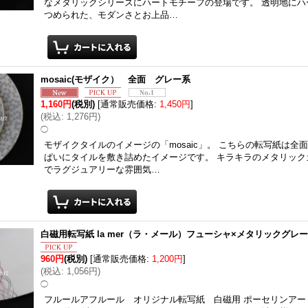
なメタリックシリーズにハートモチーフの登場です。 透明地にハ
つめられた、モダンさとお上品…
mosaic(モザイク） 全面 グレー系
1,160円
(税別)
[
通常販売価格
:
1,450円
]
(
税込
:
1,276円
)
◯
モザイクタイルのイメージの「mosaic」。 こちらの転写紙は全
ぱいにタイルを敷き詰めたイメージです。 キラキラのメタリック
でラグジュアリーな雰囲気…
白磁用転写紙 la mer（ラ・メール）フューシャ×メタリックグレ
960円
(税別)
[
通常販売価格
:
1,200円
]
(
税込
:
1,056円
)
◯
フルールアフルール オリジナル転写紙 白磁用 ポーセリンアー