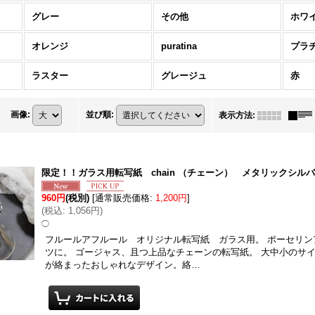
グレー
その他
ホワ
オレンジ
puratina
プラ
ラスター
グレージュ
赤
画像
:
並び順
:
表示方法
:
限定！！ガラス用転写紙 chain （チェーン） メタリックシル
960円
(税別)
[
通常販売価格
:
1,200円
]
(
税込
:
1,056円
)
◯
フルールアフルール オリジナル転写紙 ガラス用。 ポーセリン
ツに。 ゴージャス、且つ上品なチェーンの転写紙。 大中小のサ
が絡まったおしゃれなデザイン。絡…