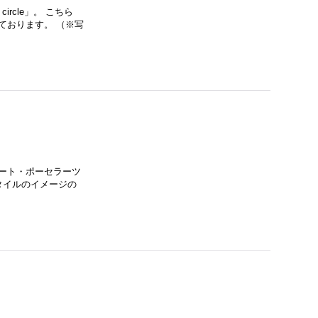
ircle」。 こちら
ております。 （※写
ート・ポーセラーツ
クタイルのイメージの