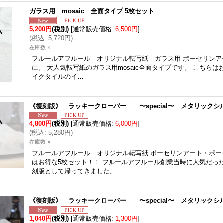
ガラス用 mosaic 全面タイプ 5枚セット
5,200円
(税別)
[
通常販売価格
:
6,500円
]
(
税込
:
5,720円
)
在庫数 ×
フルールアフルール オリジナル転写紙 ガラス用 ポーセリンア
に。 大人気転写紙のガラス用mosaic全面タイプです。 こちらは
イクタイルのイ…
《復刻版》 ラッキークローバー 〜special〜 メタリックシ
4,800円
(税別)
[
通常販売価格
:
6,000円
]
(
税込
:
5,280円
)
在庫数 ×
フルールアフルール オリジナル転写紙 ポーセリンアート・ポー
はお得な5枚セット！！ フルールアフルール創業当時に人気だっ
刻版として帰ってきました。…
《復刻版》 ラッキークローバー 〜special〜 メタリックシ
1,040円
(税別)
[
通常販売価格
:
1,300円
]