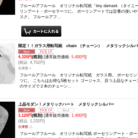
フルールアフルール オリジナル転写紙「tiny damask （タイ
リンアート・ポーセラーツに。 ポーリンアートでは定番の使いや
スク。 フルールアフ…
限定！！ガラス用転写紙 chain （チェーン） メタリックシル
4,320円
(税別)
[
通常販売価格
:
5,400円
]
(
税込
:
4,752円
)
在庫数 ×
フルールアフルール オリジナル転写紙 ガラス用。 ポーセリン
ツに。 こちらはお得な5枚セット ゴージャス、且つ上品なチェー
のサイズで２本のチェーン…
上品モダン！メタリックハート メタリックシルバー
1,120円
(税別)
[
通常販売価格
:
1,400円
]
(
税込
:
1,232円
)
在庫数 △
フルールアフルール オリジナル転写紙 ポーセリンアート・ポー