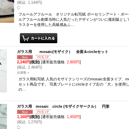
(
税込
:
1,144円
)
◯
フルールアフルール オリジナル転写紙 ポーセリンアート・ポー
ルアフルール創業当時に人気だったデザインがついに復刻版とし
ラスターを使用した高級感あふ…
ガラス用 mosaic(モザイク） 全面＆circleセット
2,240円
(税別)
[
通常販売価格
:
2,800円
]
(
税込
:
2,464円
)
在庫数 ×
ガラス用転写紙 人気のモザイクシリーズのmosaic全面タイプ、mosa
セット商品です。 写真プレートにcircleタイプ左の「大」を使用
の…
ガラス用 mosaic circle (モザイクサークル） 円形
1,160円
(税別)
[
通常販売価格
:
1,450円
]
(
税込
:
1,276円
)
◯