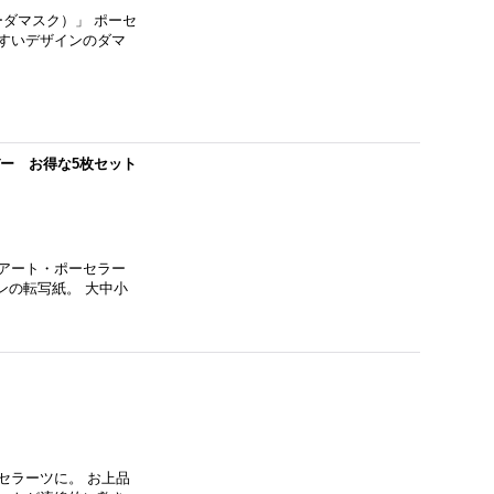
ニーダマスク）」 ポーセ
すいデザインのダマ
バー お得な5枚セット
アート・ポーセラー
ンの転写紙。 大中小
セラーツに。 お上品